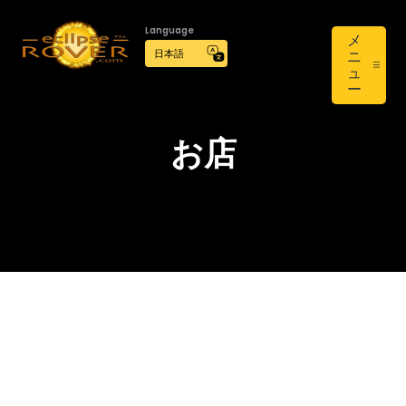
Language
メ
ニ
ュ
ー
お店