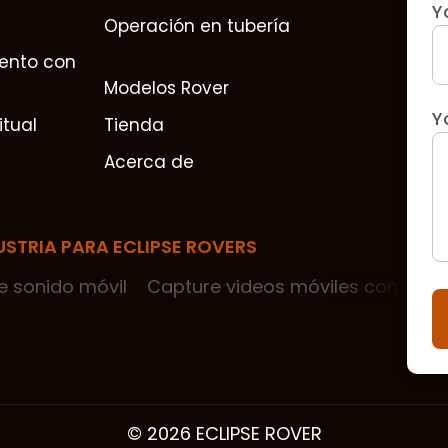
Y
Operación en tubería
ento con
Modelos Rover
Y
itual
Tienda
Acerca de
USTRIA PARA ECLIPSE ROVERS
e sonido móvil
Capture videos móviles con cám
© 2026 ECLIPSE ROVER