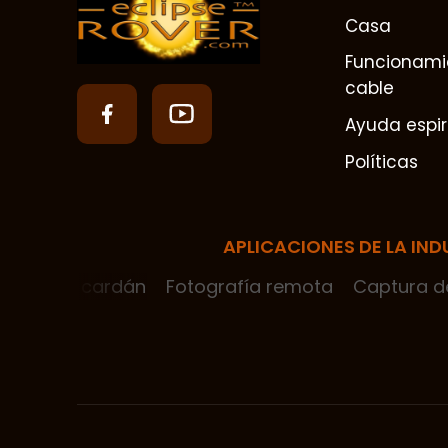
Casa
Funcionami
cable
Ayuda espir
Políticas
APLICACIONES DE LA IND
zadas por cardán
Fotografía remota
Captura d